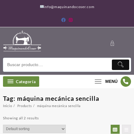
Saltar
info@maquinandocoser.com
al
contenido
Categoría
MENÚ
Tag:
máquina mecánica sencilla
Inicio
Products
máquina mecánica sencilla
Showing all 2 results