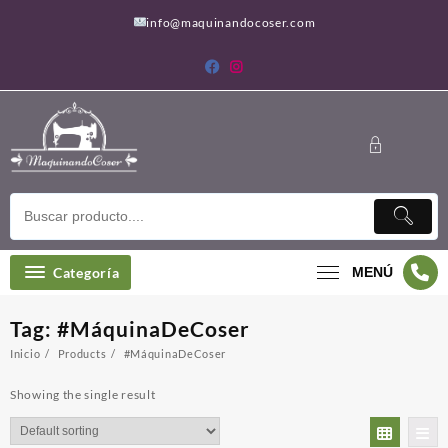
Saltar
info@maquinandocoser.com
al
contenido
Categoría
MENÚ
Tag:
#MáquinaDeCoser
Inicio
Products
#MáquinaDeCoser
Showing the single result