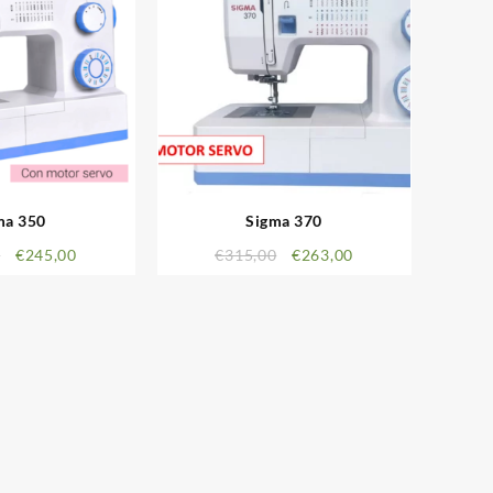
ma 350
Sigma 370
0
€
245,00
€
315,00
€
263,00