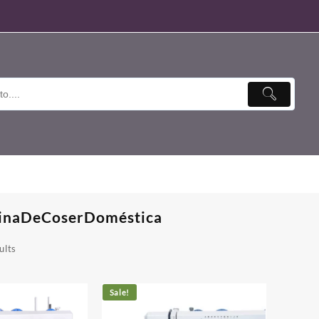
inaDeCoserDoméstica
ults
Sale!