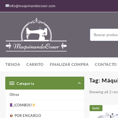
Saltar
info@maquinandocoser.com
al
contenido
TIENDA
CARRITO
FINALIZAR COMPRA
CONTACTO
Tag:
Máqu
Categoría
Showing all 2 res
Otros
¡COMBOS!
Sale!
POR ENCARGO