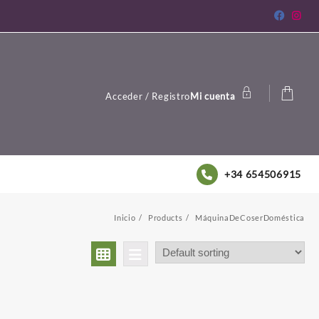
Acceder / Registro
Mi cuenta
+34 654506915
Inicio
Products
MáquinaDeCoserDoméstica