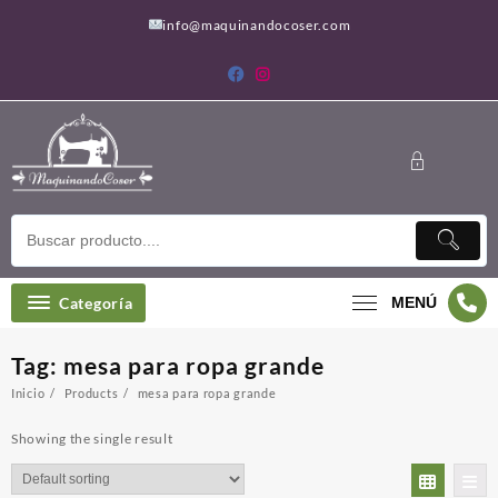
Saltar
info@maquinandocoser.com
al
contenido
Categoría
MENÚ
Tag:
mesa para ropa grande
Inicio
Products
mesa para ropa grande
Showing the single result