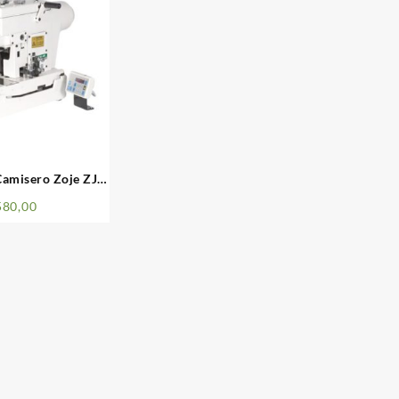
amisero Zoje ZJ-
1-BD
580,00