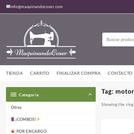
Saltar
info@maquinandocoser.com
al
contenido
TIENDA
CARRITO
FINALIZAR COMPRA
CONTACTO
Tag:
motor
Categoría
Showing the singl
Otros
¡COMBOS!
POR ENCARGO