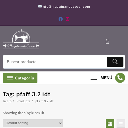
Saltar
info@maquinandocoser.com
al
contenido
Categoría
MENÚ
Tag:
pfaff 3.2 idt
Inicio
Products
pfaff 3.2 idt
Showing the single result