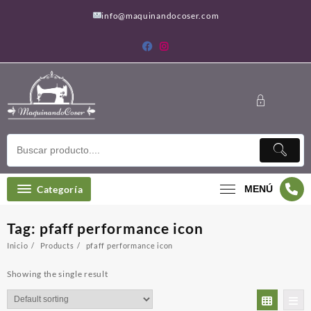
Saltar
info@maquinandocoser.com
al
contenido
Categoría
MENÚ
Tag:
pfaff performance icon
Inicio
Products
pfaff performance icon
Showing the single result