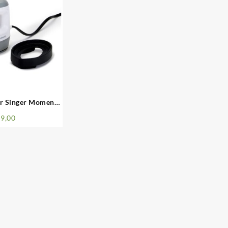
er Singer Momento
ini
9,00