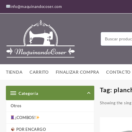
Saltar
info@maquinandocoser.com
al
contenido
TIENDA
CARRITO
FINALIZAR COMPRA
CONTACTO
Tag:
planc
Categoría
Showing the singl
Otros
¡COMBOS!
POR ENCARGO