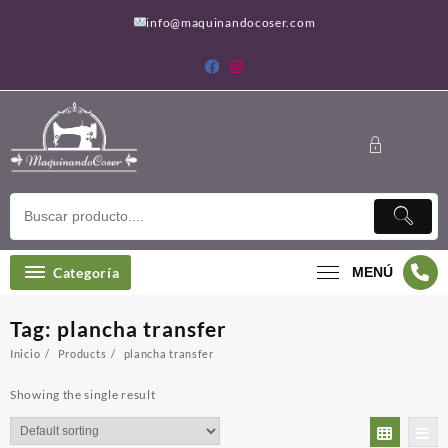
Saltar
info@maquinandocoser.com
al
contenido
Categoría
MENÚ
Tag:
plancha transfer
Inicio
Products
plancha transfer
Showing the single result