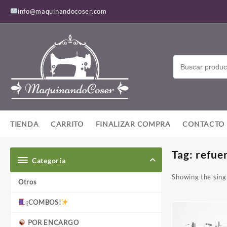
Saltar
info@maquinandocoser.com
al
contenido
TIENDA
CARRITO
FINALIZAR COMPRA
CONTACTO
Tag:
refuer
Categoría
Showing the singl
Otros
¡COMBOS!
POR ENCARGO