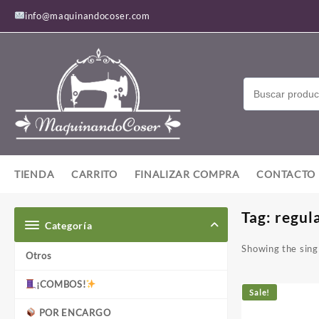
Saltar
info@maquinandocoser.com
al
contenido
TIENDA
CARRITO
FINALIZAR COMPRA
CONTACTO
Tag:
regul
Categoría
Showing the singl
Otros
¡COMBOS!
Sale!
POR ENCARGO