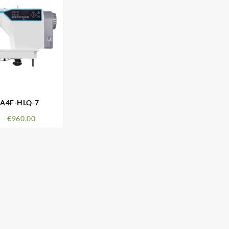
-A4F-HLQ-7
0
€
960,00