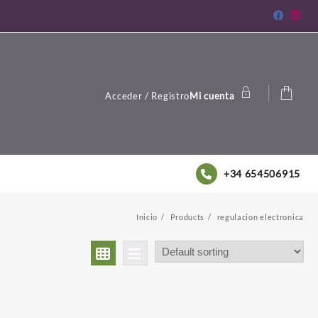
Acceder / Registro
Mi cuenta
+34 654506915
Inicio
Products
regulacion electronica