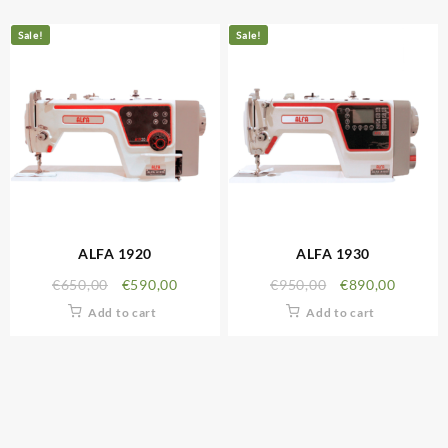
Sale!
Sale!
ALFA 1920
ALFA 1930
€
650,00
€
590,00
€
950,00
€
890,00
Add to cart
Add to cart