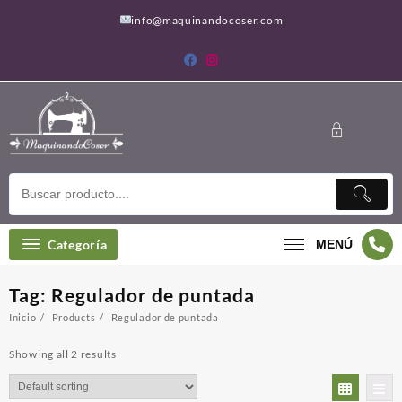
Saltar
info@maquinandocoser.com
al
contenido
Categoría
MENÚ
Tag:
Regulador de puntada
Inicio
Products
Regulador de puntada
Showing all 2 results