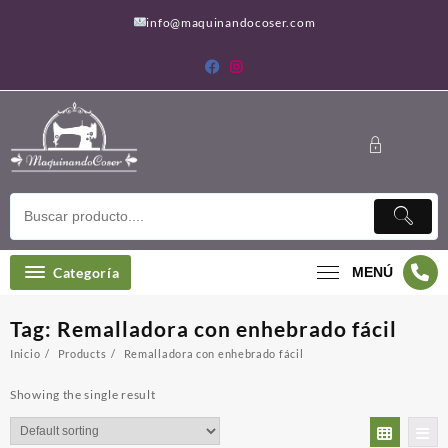
Saltar
info@maquinandocoser.com
al
contenido
Categoría
MENÚ
Tag:
Remalladora con enhebrado fácil
Inicio
Products
Remalladora con enhebrado fácil
Showing the single result