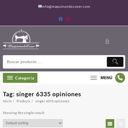
Saltar
info@maquinandocoser.com
al
contenido
Categoría
MENÚ
Tag:
singer 6335 opiniones
Inicio
Products
singer 6335 opiniones
Showing the single result