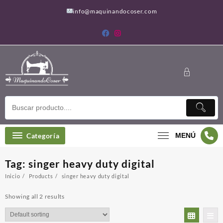
Saltar
info@maquinandocoser.com
al
contenido
Categoría
MENÚ
Tag:
singer heavy duty digital
Inicio
Products
singer heavy duty digital
Showing all 2 results