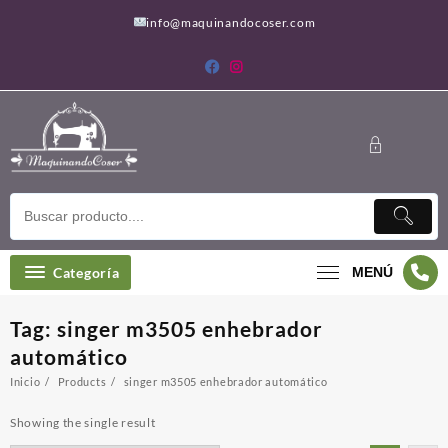
Saltar
info@maquinandocoser.com
al
contenido
Categoría
MENÚ
Tag:
singer m3505 enhebrador
automático
Inicio
Products
singer m3505 enhebrador automático
Showing the single result