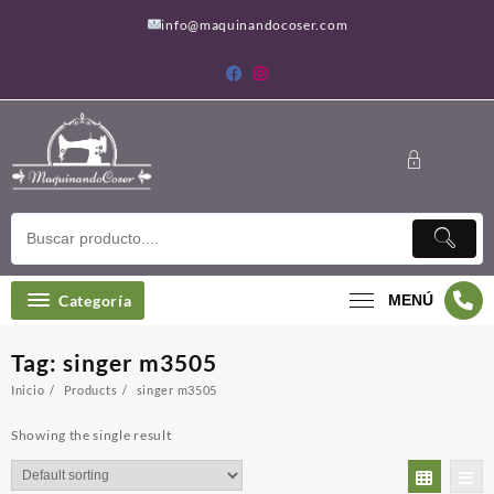
Saltar
info@maquinandocoser.com
al
contenido
Categoría
MENÚ
Tag:
singer m3505
Inicio
Products
singer m3505
Showing the single result