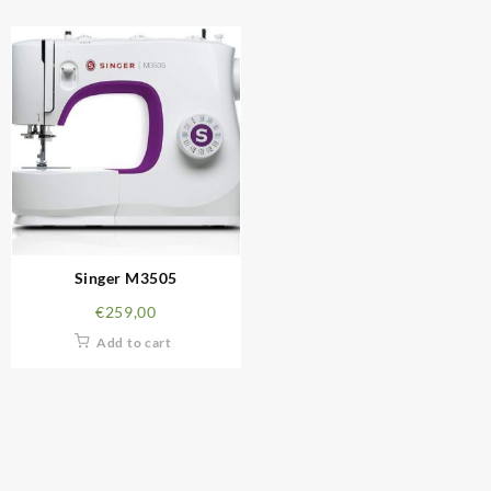
Singer M3505
€
259,00
Add to cart