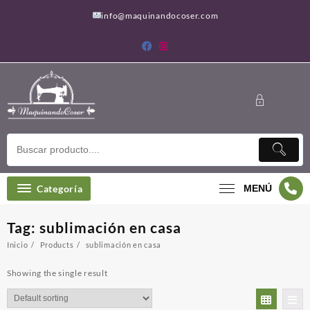
Saltar
info@maquinandocoser.com
al
contenido
Categoría
MENÚ
Tag:
sublimación en casa
Inicio
Products
sublimación en casa
Showing the single result