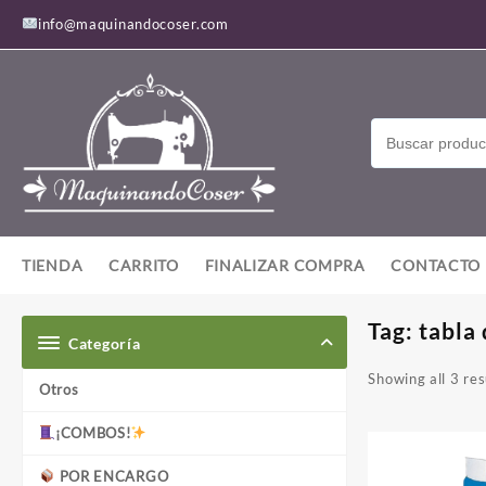
Saltar
info@maquinandocoser.com
al
contenido
TIENDA
CARRITO
FINALIZAR COMPRA
CONTACTO
Tag:
tabla
Categoría
Showing all 3 res
Otros
¡COMBOS!
POR ENCARGO