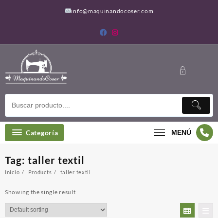
Saltar
info@maquinandocoser.com
al
contenido
Categoría
MENÚ
Tag:
taller textil
Inicio
Products
taller textil
Showing the single result