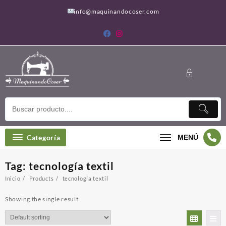
Saltar
info@maquinandocoser.com
al
contenido
Categoría
MENÚ
Tag:
tecnología textil
Inicio
Products
tecnología textil
Showing the single result