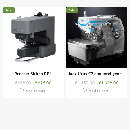
Sale!
Sale!
Brother Skitch PP1
Jack Urus C7 con Inteligencia
Artificial
€
499,00
€
495,00
€
1.450,00
€
1.399,00
Add to cart
Add to cart
INFORMACIÓN LEGAL