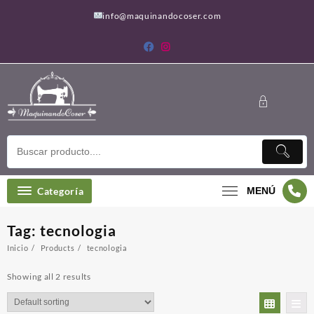
Saltar
info@maquinandocoser.com
al
contenido
Categoría
MENÚ
Tag:
tecnologia
Inicio
Products
tecnologia
Showing all 2 results