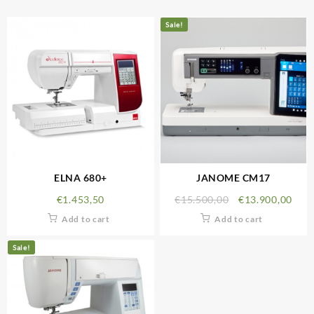
Sale!
ELNA 680+
JANOME CM17
€
1.453,50
€
15.500,00
€
13.900,00
Add to cart
Add to cart
Sale!