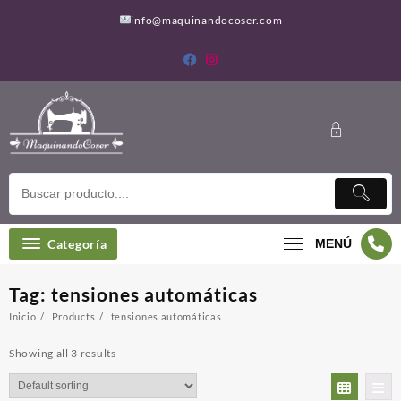
Saltar
info@maquinandocoser.com
al
contenido
Categoría
MENÚ
Tag:
tensiones automáticas
Inicio
Products
tensiones automáticas
Showing all 3 results