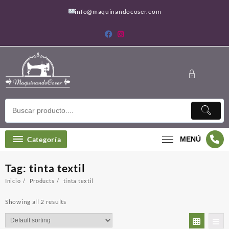
Saltar
info@maquinandocoser.com
al
contenido
Categoría
MENÚ
Tag:
tinta textil
Inicio
Products
tinta textil
Showing all 2 results