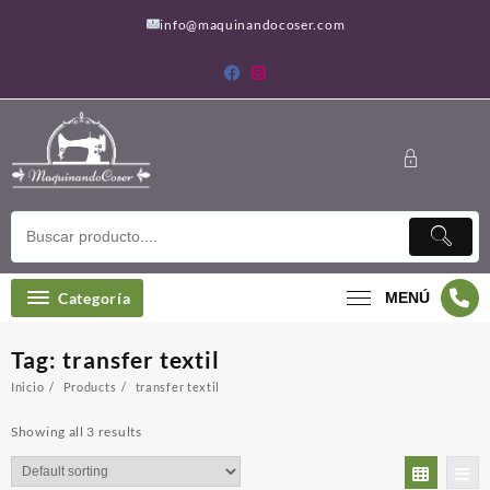
Saltar
info@maquinandocoser.com
al
contenido
Categoría
MENÚ
Tag:
transfer textil
Inicio
Products
transfer textil
Showing all 3 results