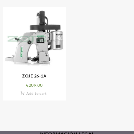
ZOJE 26-1A
€
209,00
Add to cart