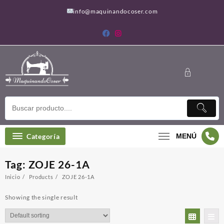
Saltar
info@maquinandocoser.com
al
contenido
Categoría
MENÚ
Tag:
ZOJE 26-1A
Inicio
Products
ZOJE 26-1A
Showing the single result