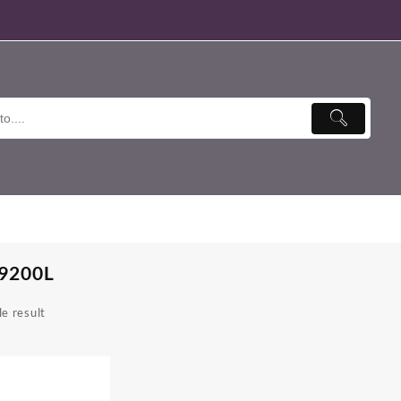
9200L
e result