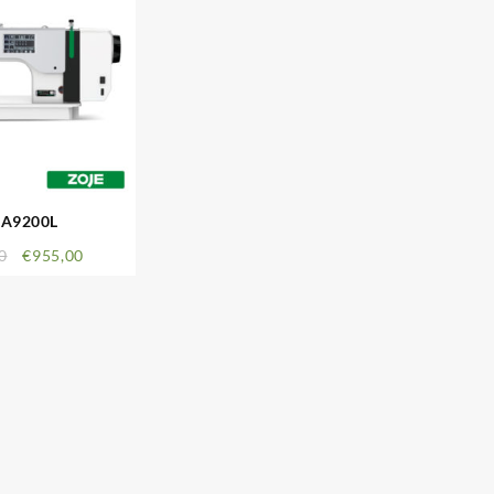
 A9200L
0
€
955,00