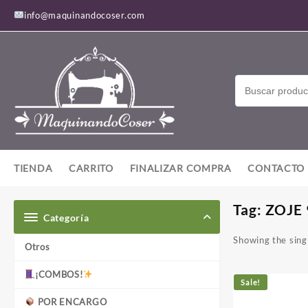
Saltar
info@maquinandocoser.com
al
contenido
TIENDA
CARRITO
FINALIZAR COMPRA
CONTACTO
Tag:
ZOJE 
Categoría
Showing the singl
Otros
¡COMBOS!
Sale!
POR ENCARGO