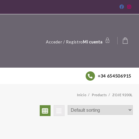
Acceder / Registro
Mi cuenta
+34 654506915
Inicio
Products
ZOJE 9200L