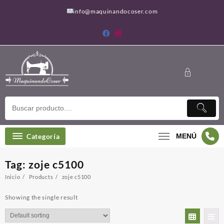
Saltar
info@maquinandocoser.com
al
contenido
Categoría
MENÚ
Tag:
zoje c5100
Inicio
Products
zoje c5100
Showing the single result