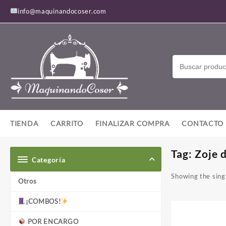
Saltar
info@maquinandocoser.com
al
contenido
TIENDA
CARRITO
FINALIZAR COMPRA
CONTACTO
Tag:
Zoje 
Categoría
Showing the singl
Otros
¡COMBOS!
POR ENCARGO