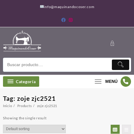
Saltar
info@maquinandocoser.com
al
contenido
Categoría
MENÚ
Tag:
zoje zjc2521
Inicio
Products
zoje zjc2521
Showing the single result