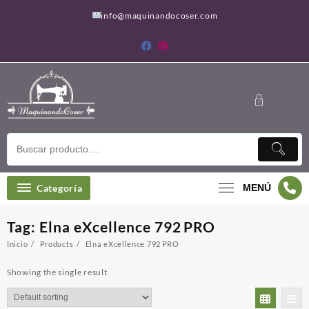
Saltar
info@maquinandocoser.com
al
contenido
Categoría
MENÚ
Tag:
Elna eXcellence 792 PRO
Inicio
Products
Elna eXcellence 792 PRO
Showing the single result