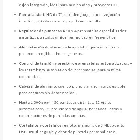
cajón integrado, ideal para acolchados y proyectos XL
.
Pantalla táctil HD de 7″
, multilenguaje, con navegación
intuitiva, guía de costura y ayuda en pantalla.
Regulador de puntadas ASR
y 4 prensatelas especializados:
garantiza puntadas uniformes incluso en free-motion.
Alimentación dual avanzada
ajustable, para un arrastre
perfecto en tejidos finos o gruesos
.
Control de tensión y presión de prensatelas automatizados
, y
levantamiento automático del prensatelas, para máxima
comodidad
.
Cabezal de aluminio
, cuerpo plano y ancho, marco estable
para costuras sin deformación
.
Hasta 1 300 ppm
, 450 puntadas distintas, 12 ojales
automáticos y 91 posiciones de aguja; bordados, letras y
combinaciones de puntadas amplias
.
Cortahilos y cortahilos remoto
, memoria de 3 MB, puerto
USB, multilenguaje y visor de puntada personalizado.