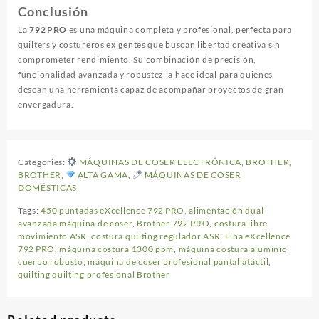
Conclusión
La
792 PRO
es una máquina completa y profesional, perfecta para
quilters y costureros exigentes que buscan libertad creativa sin
comprometer rendimiento. Su combinación de precisión,
funcionalidad avanzada y robustez la hace ideal para quienes
desean una herramienta capaz de acompañar proyectos de gran
envergadura.
Categories:
MÁQUINAS DE COSER ELECTRÓNICA
,
BROTHER
,
BROTHER
,
ALTA GAMA
,
MÁQUINAS DE COSER
DOMÉSTICAS
Tags:
450 puntadas eXcellence 792 PRO
,
alimentación dual
avanzada máquina de coser
,
Brother 792 PRO
,
costura libre
movimiento ASR
,
costura quilting regulador ASR
,
Elna eXcellence
792 PRO
,
máquina costura 1300 ppm
,
máquina costura aluminio
cuerpo robusto
,
máquina de coser profesional pantallatáctil
,
quilting quilting profesional Brother