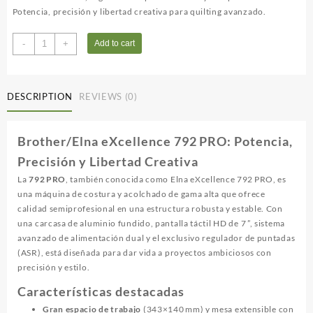
Potencia, precisión y libertad creativa para quilting avanzado.
Elna
-
+
Add to cart
792
Pro
quantity
DESCRIPTION
REVIEWS (0)
Brother/Elna eXcellence 792 PRO: Potencia,
Precisión y Libertad Creativa
La
792 PRO
, también conocida como Elna eXcellence 792 PRO, es
una máquina de costura y acolchado de gama alta que ofrece
calidad semiprofesional en una estructura robusta y estable. Con
una carcasa de aluminio fundido, pantalla táctil HD de 7 ”, sistema
avanzado de alimentación dual y el exclusivo regulador de puntadas
(ASR), está diseñada para dar vida a proyectos ambiciosos con
precisión y estilo
.
Características destacadas
Gran espacio de trabajo
(343×140 mm) y mesa extensible con