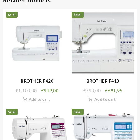
Related products
Sale!
Sale!
BROTHER F420
BROTHER F410
€
1.100,00
€
949,00
€
790,00
€
691,95
Add to cart
Add to cart
Sale!
Sale!