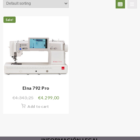
Sale!
Elna 792 Pro
€
4.343,25
€
4.299,00
Add to cart