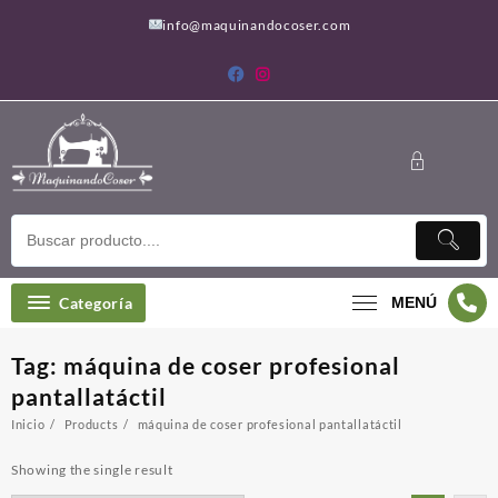
Saltar
info@maquinandocoser.com
al
contenido
Categoría
MENÚ
Tag:
máquina de coser profesional
pantallatáctil
Inicio
Products
máquina de coser profesional pantallatáctil
Showing the single result