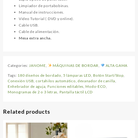
Limpiador de portabobinas.
Manual de instrucciones.
Video Tutorial ( DVD y online).
Cable USB.
Cable de alimentación.
Mesa extra ancha.
Categories:
JANOME
,
MÁQUINAS DE BORDAR
,
ALTA GAMA
Tags:
180 diseños de bordado
,
5 lámparas LED
,
Botón Start/Stop
,
Conexión USB
,
cortahilos automático
,
devanador de canilla
,
Enhebrador de aguja
,
Funciones editables
,
Modo-ECO
,
Monogramas de 2 o 3 letras
,
Pantalla táctil LCD
Related products