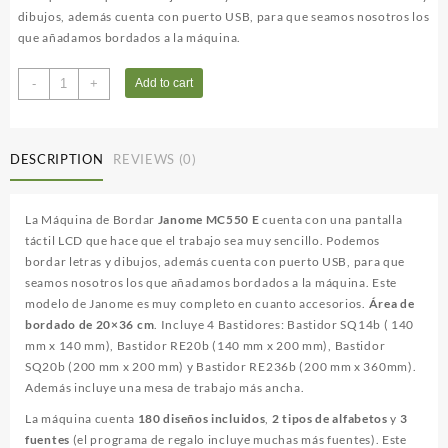
dibujos, además cuenta con puerto USB, para que seamos nosotros los
que añadamos bordados a la máquina.
JANOME
-
+
Add to cart
MC550E
quantity
DESCRIPTION
REVIEWS (0)
La Máquina de Bordar
Janome MC550 E
cuenta con una pantalla
táctil LCD que hace que el trabajo sea muy sencillo. Podemos
bordar letras y dibujos, además cuenta con puerto USB, para que
seamos nosotros los que añadamos bordados a la máquina. Este
modelo de Janome es muy completo en cuanto accesorios.
Área de
bordado de 20×36 cm
. Incluye 4 Bastidores: Bastidor SQ14b ( 140
mm x 140 mm), Bastidor RE20b (140 mm x 200 mm), Bastidor
SQ20b (200 mm x 200 mm) y Bastidor RE236b (200 mm x 360mm).
Además incluye una mesa de trabajo más ancha.
La máquina cuenta
180 diseños incluidos
,
2 tipos de alfabetos
y
3
fuentes
(el programa de regalo incluye muchas más fuentes). Este