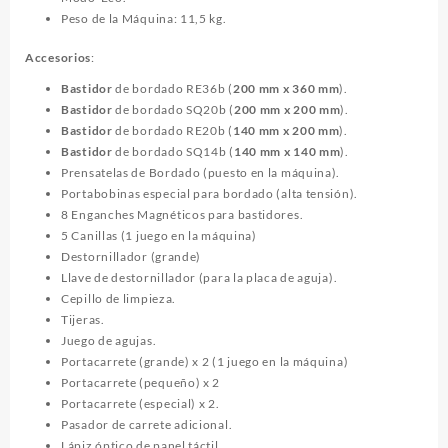
Peso de la Máquina: 11,5 kg.
Accesorios
:
Bastidor
de bordado RE36b (
200 mm x 360 mm
).
Bastidor
de bordado SQ20b (
200 mm x 200 mm
).
Bastidor
de bordado RE20b (
140 mm x 200 mm
).
Bastidor
de bordado SQ14b (
140 mm x 140 mm
).
Prensatelas de Bordado (puesto en la máquina).
Portabobinas especial para bordado (alta tensión).
8 Enganches Magnéticos para bastidores.
5 Canillas (1 juego en la máquina)
Destornillador (grande)
Llave de destornillador (para la placa de aguja).
Cepillo de limpieza.
Tijeras.
Juego de agujas.
Portacarrete (grande) x 2 (1 juego en la máquina)
Portacarrete (pequeño) x 2
Portacarrete (especial) x 2.
Pasador de carrete adicional.
Lápiz óptico de panel táctil