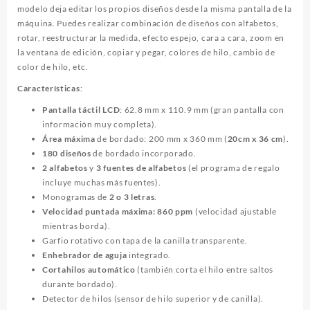
modelo deja editar los propios diseños desde la misma pantalla de la
máquina. Puedes realizar combinación de diseños con alfabetos,
rotar, reestructurar la medida, efecto espejo, cara a cara, zoom en
la ventana de edición, copiar y pegar, colores de hilo, cambio de
color de hilo, etc.
Características
:
Pantalla táctil LCD
: 62.8 mm x 110.9 mm (gran pantalla con
información muy completa).
Área máxima
de bordado: 200 mm x 360 mm (
20cm x 36 cm
).
180 diseños
de bordado incorporado.
2 alfabetos
y
3 fuentes de alfabetos
(el programa de regalo
incluye muchas más fuentes).
Monogramas de
2 o 3 letras
.
Velocidad puntada máxima: 860 ppm
(velocidad ajustable
mientras borda).
Garfio rotativo con tapa de la canilla transparente.
Enhebrador de aguja
integrado.
Cortahilos automático
(también corta el hilo entre saltos
durante bordado).
Detector de hilos (sensor de hilo superior y de canilla).