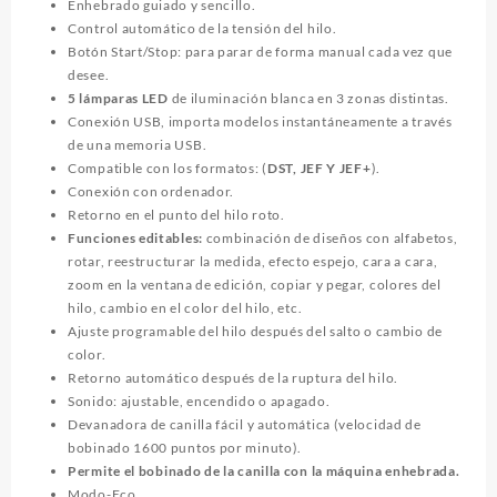
Enhebrado guiado y sencillo.
Control automático de la tensión del hilo.
Botón Start/Stop: para parar de forma manual cada vez que
desee.
5 lámparas LED
de iluminación blanca en 3 zonas distintas.
Conexión USB, importa modelos instantáneamente a través
de una memoria USB.
Compatible con los formatos: (
DST, JEF Y JEF+
).
Conexión con ordenador.
Retorno en el punto del hilo roto.
Funciones editables:
combinación de diseños con alfabetos,
rotar, reestructurar la medida, efecto espejo, cara a cara,
zoom en la ventana de edición, copiar y pegar, colores del
hilo, cambio en el color del hilo, etc.
Ajuste programable del hilo después del salto o cambio de
color.
Retorno automático después de la ruptura del hilo.
Sonido: ajustable, encendido o apagado.
Devanadora de canilla fácil y automática (velocidad de
bobinado 1600 puntos por minuto).
Permite el bobinado de la canilla con la máquina enhebrada.
Modo-Eco.