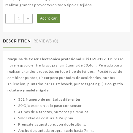
realizar grandes proyectos en todo tipo de tejidos.
JUKI
-
+
Add to cart
HZL-
NX7
quantity
DESCRIPTION
REVIEWS (0)
Máquina de Coser Electrónica profesional
Juki HZL-NX7
. De brazo
libre, espacio entre la aguja y la máquina de 30,4cm. Pensada para
realizar grandes proyectos en todo tipo de tejidos… Posibilidad de
combinar puntos, (incorpora puntadas de acolchados, puntos
aplicación, puntadas para Patchwork, punto fagoting…)
Con garfio
rotativo y maleta rígida.
351 Número de puntadas diferentes.
20 Ojales en un solo paso con sensor.
4 tipos de alfabetos, números y símbolos
Velocidad de costura 1050 ppm.
Prensatelas ajustable, con doble altura.
Ancho de puntada programable hasta 7mm.