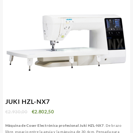
JUKI HZL-NX7
€
2.930,00
€
2.802,50
Máquina de Coser Electrónica profesional
Juki HZL-NX7
. De brazo
libre, espacio entre la aguja y la máquina de 30,4cm. Pensada para