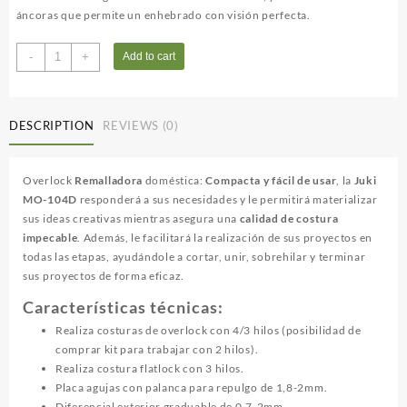
áncoras que permite un enhebrado con visión perfecta.
JUKI
-
+
Add to cart
OVERLOCK
MO
-
DESCRIPTION
REVIEWS (0)
104D
quantity
Overlock
Remalladora
doméstica:
Compacta y fácil de usar
, la
Juki
MO-104D
responderá a sus necesidades y le permitirá materializar
sus ideas creativas mientras asegura una
calidad de costura
impecable
. Además, le facilitará la realización de sus proyectos en
todas las etapas, ayudándole a cortar, unir, sobrehilar y terminar
sus proyectos de forma eficaz.
Características técnicas:
Realiza costuras de overlock con 4/3 hilos (posibilidad de
comprar kit para trabajar con 2 hilos).
Realiza costura flatlock con 3 hilos.
Placa agujas con palanca para repulgo de 1,8-2mm.
Diferencial exterior graduable de 0,7-2mm.