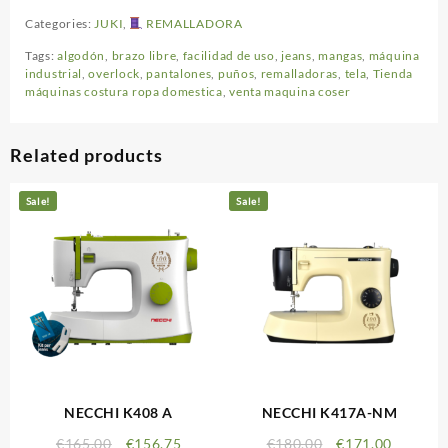
Categories:
JUKI
,
REMALLADORA
Tags:
algodón
,
brazo libre
,
facilidad de uso
,
jeans
,
mangas
,
máquina
industrial
,
overlock
,
pantalones
,
puños
,
remalladoras
,
tela
,
Tienda
máquinas costura ropa domestica
,
venta maquina coser
Related products
Sale!
Sale!
NECCHI K408 A
NECCHI K417A-NM
€
165,00
€
156,75
€
180,00
€
171,00