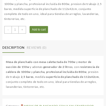
1000w y plancha, profesional incluida de 800w, presion de trabajo 2,5
bares, medida superficie de planchado de 112x42cm, conjunto
completo de todo en uno, ideal para tiendas de arreglos, lavanderías,
tintorerías, etc.
MOD
-
+
Add to cart
COMELUX
C
quantity
DESCRIPTION
REVIEWS (0)
Mesa de planchado con mesa calefactada de 700w
y
motor de
succión de 150w
y además
generador de 2 litros
, con
resistencia de
caldera de 1000w
y
plancha, profesional incluida de 800w
, presión
de trabajo
2,5 bares
, medida
superficie de planchado de 112x42cm
,
conjunto completo de todo en uno, ideal para tiendas de arreglos,
lavanderías, tintorerías, etc.
Category:
MESAS DE PLANCHADO CON Y SIN GENERADOR