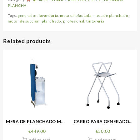
PLANCHA
Tags:
generador
,
lavandaria
,
mesa calefactada
,
mesa de planchado
,
motor de succion
,
planchado
,
profesional
,
tintoreria
Related products
MESA DE PLANCHADO MOD
CARRO PARA GENERADOR
FOREVER
REF BF071
€
449,00
€
50,00
Add to cart
Add to cart