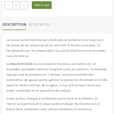
NECCHI
-
+
Add to cart
K132A
quantity
DESCRIPTION
REVIEWS (0)
La nueva serie K Anniversary dedicada al Centenario se inspira en
las líneas de las máquinas de los años 50. El diseño evocador, la
facilidad de uso, la compacidad y la practicidad son sus principales
características.
La
Necchi K132A
es una máquina mecánica oscilante con 32
puntadas ajustables tanto en longitud como en anchura, incluyendo
zigzag y ojal automático en 1 tiempo. Gracias al enhebrado
automático de agujas podrá agilizar la operación de enhebrar el hilo
superior dentro del ojo de la aguja. La luz LED proporciona una
mejor visibilidad en la superficie de trabajo.
Coser puños, mangas y pantalones ya no será un problema: al
retirar la superficie de trabajo podrá trabajar fácilmente con el
brazo libre, pudiendo coser piezas tubulares sin esfuerzo.