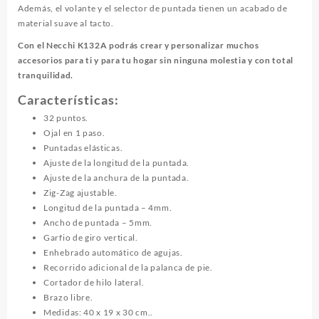
Además, el volante y el selector de puntada tienen un acabado de
material suave al tacto.
Con el Necchi K132A podrás crear y personalizar muchos
accesorios para ti y para tu hogar sin ninguna molestia y con total
tranquilidad.
Características:
32 puntos.
Ojal en 1 paso.
Puntadas elásticas.
Ajuste de la longitud de la puntada.
Ajuste de la anchura de la puntada.
Zig-Zag ajustable.
Longitud de la puntada – 4mm.
Ancho de puntada – 5mm.
Garfio de giro vertical.
Enhebrado automático de agujas.
Recorrido adicional de la palanca de pie.
Cortador de hilo lateral.
Brazo libre.
Medidas: 40 x 19 x 30 cm..