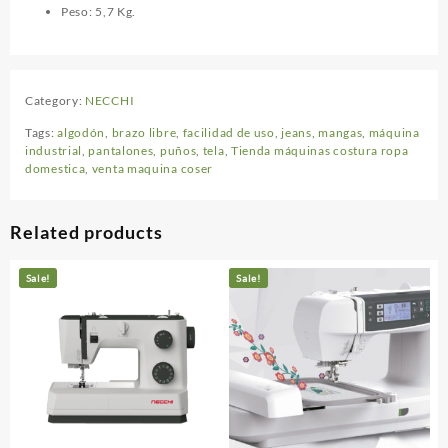
Peso: 5,7 Kg.
Category:
NECCHI
Tags:
algodón
,
brazo libre
,
facilidad de uso
,
jeans
,
mangas
,
máquina
industrial
,
pantalones
,
puños
,
tela
,
Tienda máquinas costura ropa
domestica
,
venta maquina coser
Related products
Sale!
Sale!