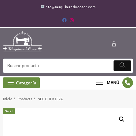
Saltar
info@maquinandocoser.com
al
contenido
Categoría
MENÚ
Inicio
Products
NECCHI K132A
Sale!