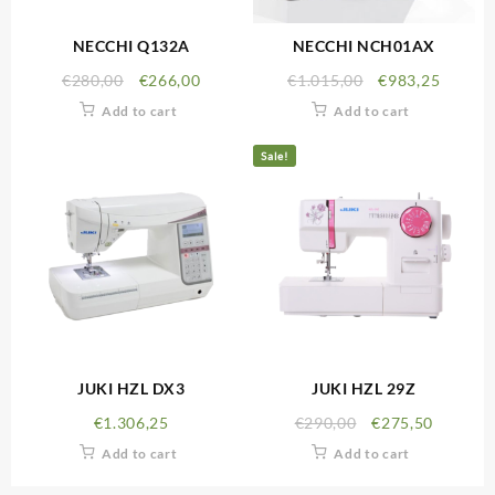
NECCHI Q132A
NECCHI NCH01AX
€
280,00
€
266,00
€
1.015,00
€
983,25
Add to cart
Add to cart
Sale!
JUKI HZL DX3
JUKI HZL 29Z
€
1.306,25
€
290,00
€
275,50
Add to cart
Add to cart