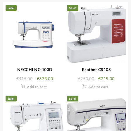
Sale!
Sale!
NECCHI NC-103D
Brother CS10S
€
415,00
€
373,00
€
250,00
€
215,00
Add to cart
Add to cart
Sale!
Sale!