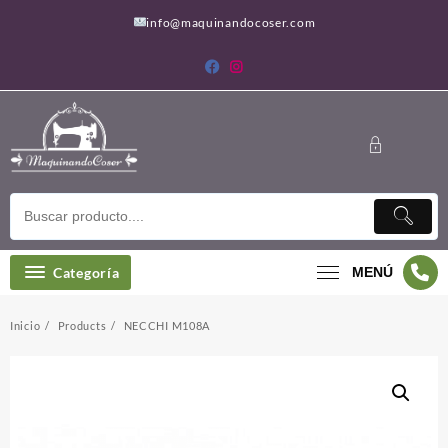
Saltar
info@maquinandocoser.com
al
contenido
Categoría
MENÚ
Inicio
Products
NECCHI M108A