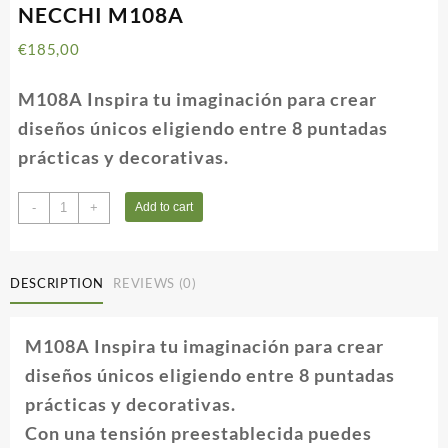
NECCHI M108A
€
185,00
M108A Inspira tu imaginación para crear
diseños únicos eligiendo entre 8 puntadas
prácticas y decorativas.
NECCHI
-
+
Add to cart
M108A
quantity
DESCRIPTION
REVIEWS (0)
M108A Inspira tu imaginación para crear
diseños únicos eligiendo entre 8 puntadas
prácticas y decorativas.
Con una tensión preestablecida puedes