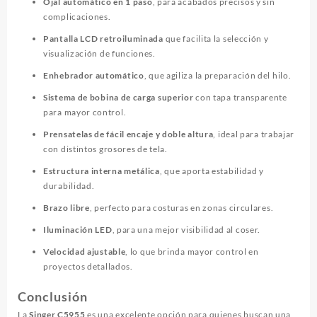
Ojal automático en 1 paso
, para acabados precisos y sin
complicaciones.
Pantalla LCD retroiluminada
que facilita la selección y
visualización de funciones.
Enhebrador automático
, que agiliza la preparación del hilo.
Sistema de bobina de carga superior
con tapa transparente
para mayor control.
Prensatelas de fácil encaje y doble altura
, ideal para trabajar
con distintos grosores de tela.
Estructura interna metálica
, que aporta estabilidad y
durabilidad.
Brazo libre
, perfecto para costuras en zonas circulares.
Iluminación LED
, para una mejor visibilidad al coser.
Velocidad ajustable
, lo que brinda mayor control en
proyectos detallados.
Conclusión
La
Singer C5955
es una excelente opción para quienes buscan una