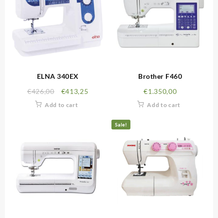
ELNA 340EX
Brother F460
€
426,00
€
413,25
€
1.350,00
Add to cart
Add to cart
Sale!