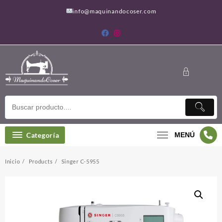
Saltar
info@maquinandocoser.com
al
contenido
Categoría
MENÚ
Inicio
Products
Singer C-5955