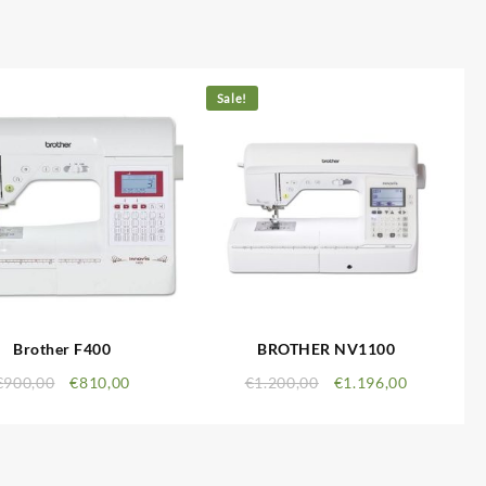
Sale!
Brother F400
BROTHER NV1100
€
900,00
€
810,00
€
1.200,00
€
1.196,00