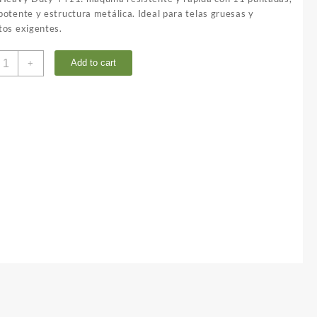
otente y estructura metálica. Ideal para telas gruesas y
tos exigentes.
inger
Add to cart
+
eavy
uty
411
uantity