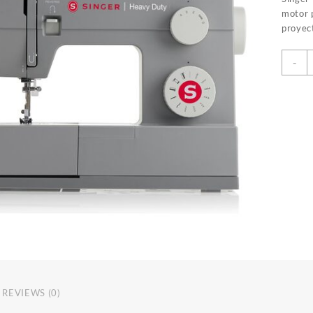
motor p
proyec
S
-
H
D
4
q
REVIEWS (0)