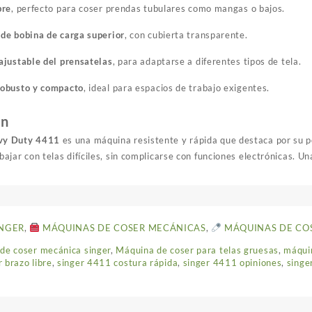
bre
, perfecto para coser prendas tubulares como mangas o bajos.
de bobina de carga superior
, con cubierta transparente.
ajustable del prensatelas
, para adaptarse a diferentes tipos de tela.
robusto y compacto
, ideal para espacios de trabajo exigentes.
ón
vy Duty 4411
es una máquina resistente y rápida que destaca por su po
bajar con telas difíciles, sin complicarse con funciones electrónicas. Un
INGER
,
MÁQUINAS DE COSER MECÁNICAS
,
MÁQUINAS DE CO
de coser mecánica singer
,
Máquina de coser para telas gruesas
,
máquin
 brazo libre
,
singer 4411 costura rápida
,
singer 4411 opiniones
,
singe