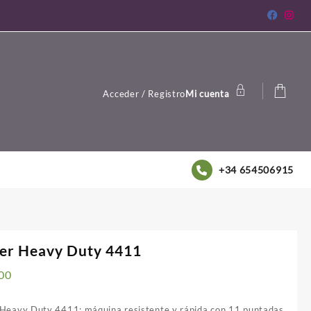
Acceder / Registro
Mi cuenta
+34 654506915
ger Heavy Duty 4411
00
 Heavy Duty 4411: máquina resistente y rápida con 11 puntadas,