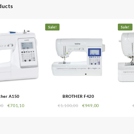
ducts
Sale!
Sale!
ther A150
BROTHER F420
00
€
701,10
€
1.100,00
€
949,00