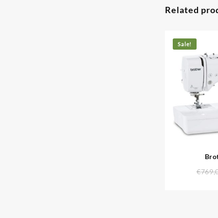
Related pro
Sale!
Bro
€
769,