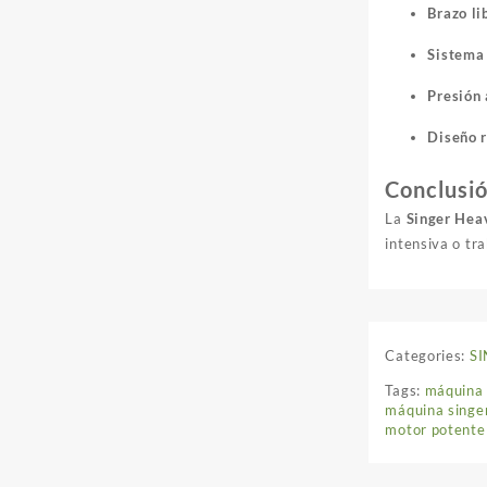
Brazo li
Sistema 
Presión 
Diseño 
Conclusi
La
Singer Hea
intensiva o tra
Categories:
S
Tags:
máquina 
máquina singer
motor potente