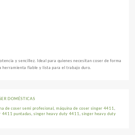
tencia y sencillez. Ideal para quienes necesitan coser de forma
a herramienta fiable y lista para el trabajo duro.
SER DOMÉSTICAS
a de coser semi profesional
,
máquina de coser singer 4411
,
r 4411 puntadas
,
singer heavy duty 4411
,
singer heavy duty