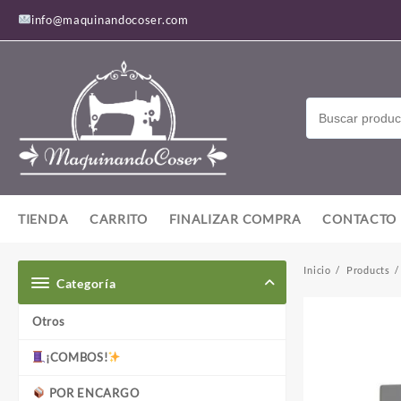
Saltar
info@maquinandocoser.com
al
contenido
TIENDA
CARRITO
FINALIZAR COMPRA
CONTACTO
Inicio
Products
Categoría
Otros
¡COMBOS!
POR ENCARGO