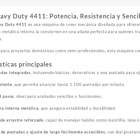
avy Duty 4411: Potencia, Resistencia y Senci
vy Duty 4411
es una máquina de coser mecánica diseñada para ofrecer 
a metálica interna la convierten en una aliada perfecta para quienes tra
o.
para proyectos domésticos como semi-profesionales, esta máquina comb
sticas principales
adas integradas
, incluyendo básicas, decorativas y una puntada para oj
otente
, que permite alcanzar hasta 1.100 puntadas por minuto.
4 pasos
, ideal para acabados sencillos y funcionales.
ra interna metálica
, que asegura estabilidad y durabilidad.
de arrastre reforzado
, capaz de manejar tejidos como mezclilla, lona o
 de puntadas y ajuste de largo fácilmente accesibles
, con dial giratori