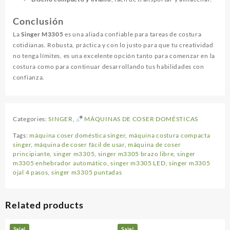
Conclusión
La
Singer M3305
es una aliada confiable para tareas de costura
cotidianas. Robusta, práctica y con lo justo para que tu creatividad
no tenga límites, es una excelente opción tanto para comenzar en la
costura como para continuar desarrollando tus habilidades con
confianza.
Categories:
SINGER
,
MÁQUINAS DE COSER DOMÉSTICAS
Tags:
máquina coser doméstica singer
,
máquina costura compacta
singer
,
máquina de coser fácil de usar
,
máquina de coser
principiante
,
singer m3305
,
singer m3305 brazo libre
,
singer
m3305 enhebrador automático
,
singer m3305 LED
,
singer m3305
ojal 4 pasos
,
singer m3305 puntadas
Related products
Sale!
Sale!