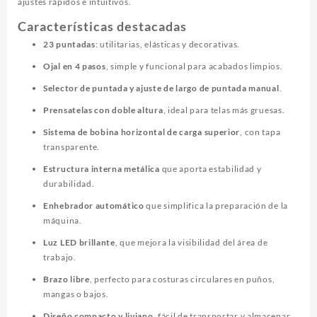
ajustes rápidos e intuitivos.
Características destacadas
23 puntadas
: utilitarias, elásticas y decorativas.
Ojal en 4 pasos
, simple y funcional para acabados limpios.
Selector de puntada y ajuste de largo de puntada manual
.
Prensatelas con doble altura
, ideal para telas más gruesas.
Sistema de bobina horizontal de carga superior
, con tapa
transparente.
Estructura interna metálica
que aporta estabilidad y
durabilidad.
Enhebrador automático
que simplifica la preparación de la
máquina.
Luz LED brillante
, que mejora la visibilidad del área de
trabajo.
Brazo libre
, perfecto para costuras circulares en puños,
mangas o bajos.
Diseño compacto y liviano
, fácil de transportar y almacenar.