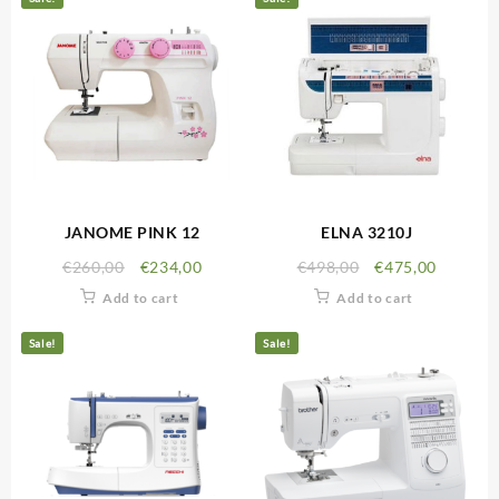
JANOME PINK 12
ELNA 3210J
€
260,00
€
234,00
€
498,00
€
475,00
Add to cart
Add to cart
Sale!
Sale!