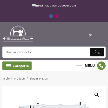
Saltar
info@maquinandocoser.com
al
contenido
Categoría
MENÚ
Inicio
Products
Singer M3305