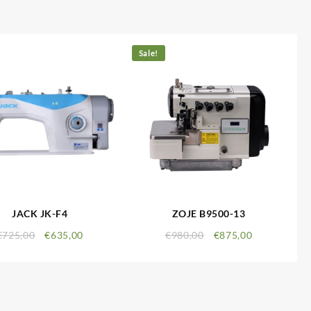
Sale!
JACK JK-F4
ZOJE B9500-13
€
725,00
€
635,00
€
980,00
€
875,00