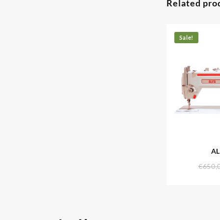
Related pro
Sale!
AL
€
650,