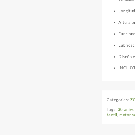
Longitu
Altura p
Funcione
Lubricac
Diseño e
INCLUY
Categories:
Z
Tags:
30 anive
textil
,
motor s