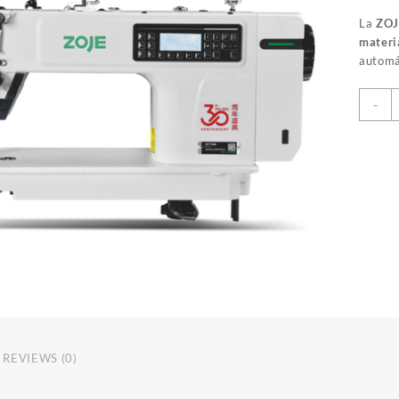
La
ZOJ
materi
automá
Z
-
A
E
E
3
A
q
REVIEWS (0)