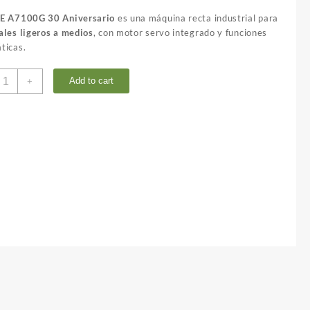
E A7100G 30 Aniversario
es una máquina recta industrial para
ales ligeros a medios
, con motor servo integrado y funciones
ticas.
OJE
Add to cart
+
7100G
dición
special
0
niversario
uantity