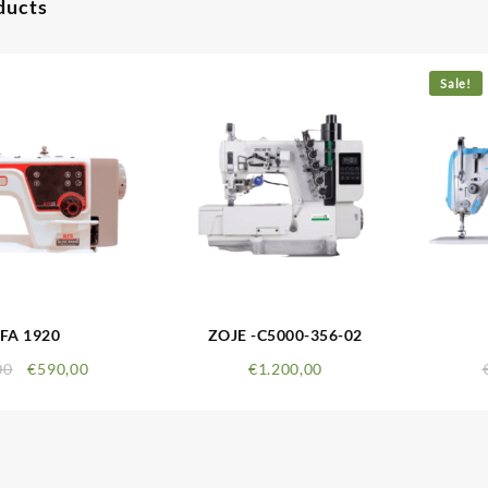
ducts
Sale!
FA 1920
ZOJE -C5000-356-02
00
€
590,00
€
1.200,00