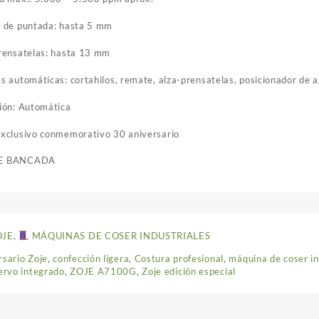
d de puntada: hasta 5 mm
rensatelas: hasta 13 mm
s automáticas: cortahilos, remate, alza-prensatelas, posicionador de 
ión: Automática
xclusivo conmemorativo 30 aniversario
E BANCADA
OJE
,
MÁQUINAS DE COSER INDUSTRIALES
rsario Zoje
,
confección ligera
,
Costura profesional
,
máquina de coser in
ervo integrado
,
ZOJE A7100G
,
Zoje edición especial