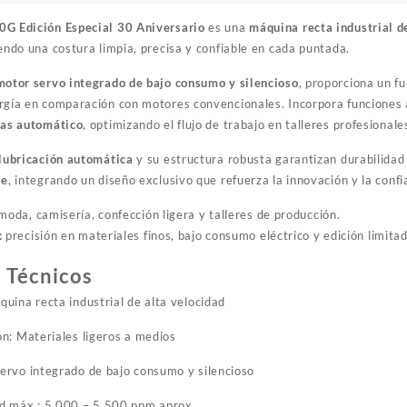
G Edición Especial 30 Aniversario
es una
máquina recta industrial d
iendo una costura limpia, precisa y confiable en cada puntada.
motor servo integrado de bajo consumo y silencioso
, proporciona un f
rgía en comparación con motores convencionales. Incorpora funcione
las automático
, optimizando el flujo de trabajo en talleres profesionale
lubricación automática
y su estructura robusta garantizan durabilida
je
, integrando un diseño exclusivo que refuerza la innovación y la confi
moda, camisería, confección ligera y talleres de producción.
:
precisión en materiales finos, bajo consumo eléctrico y edición limit
 Técnicos
quina recta industrial de alta velocidad
ón: Materiales ligeros a medios
ervo integrado de bajo consumo y silencioso
d máx.: 5.000 – 5.500 ppm aprox.