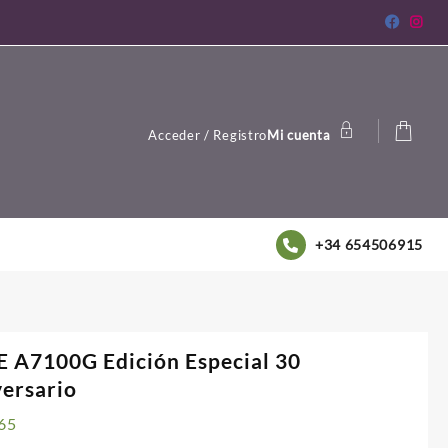
Acceder / Registro
Mi cuenta
+34 654506915
 A7100G Edición Especial 30
ersario
65