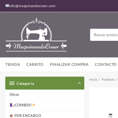
Saltar
info@maquinandocoser.com
al
contenido
TIENDA
CARRITO
FINALIZAR COMPRA
CONTACTO
Inicio
Products
Categoría
Otros
¡COMBOS!
POR ENCARGO