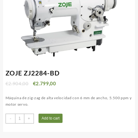
ZOJE ZJ2284-BD
€
2.904,00
€
2.799,00
Máquina de zig-zag de alta velocidad con 6 mm de ancho, 5.500 ppm y
motor servo.
ZOJE
-
+
Add to cart
ZJ2284-
BD
quantity