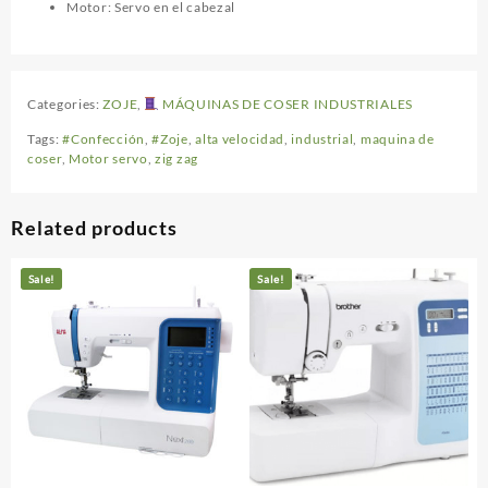
Motor: Servo en el cabezal
Categories:
ZOJE
,
MÁQUINAS DE COSER INDUSTRIALES
Tags:
#Confección
,
#Zoje
,
alta velocidad
,
industrial
,
maquina de
coser
,
Motor servo
,
zig zag
Related products
Sale!
Sale!