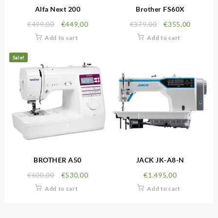
Alfa Next 200
Brother FS60X
€
499,00
€
449,00
€
379,00
€
355,00
Add to cart
Add to cart
Sale!
BROTHER A50
JACK JK-A8-N
€
600,00
€
530,00
€
1.495,00
Add to cart
Add to cart